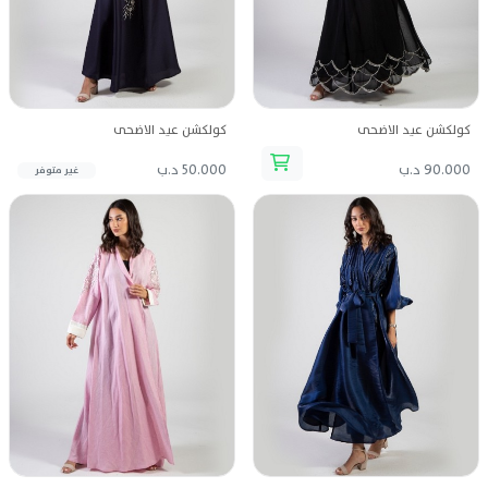
كولكشن عيد الاضحى
كولكشن عيد الاضحى
90.000 د.ب
50.000 د.ب
غير متوفر