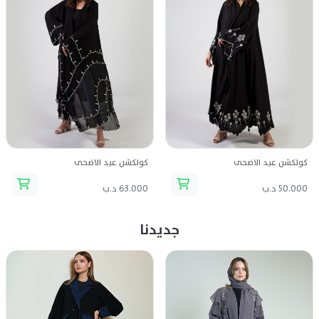
كولكشن عيد الاضحى
كولكشن عيد الاضحى
50.000 د.ب
63.000 د.ب
جديدنا